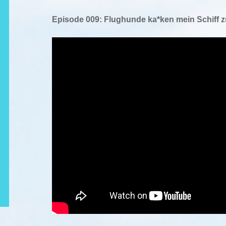
Episode 009: Flughunde ka*ken mein Schiff z